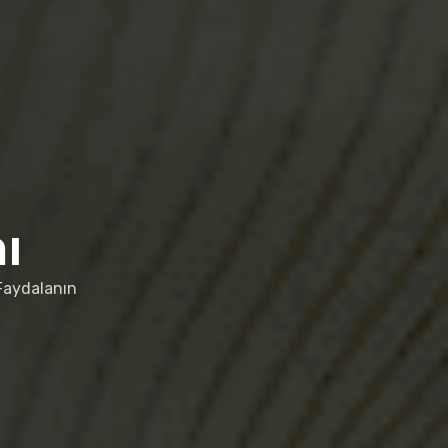
ı
Faydalanın