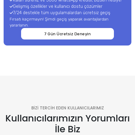
Kalan süreniz ve 5000 WhatsApp kredisi, bizden hediye!
Gelişmiş özellikler ve kullanıcı dostu çözümler
7/24 destekle tüm uygulamalardan ücretsiz geçiş
Fırsatı kaçırmayın! Şimdi geçiş yaparak avantajlardan
yararlanın.
7 Gün Ücretsiz Deneyin
BİZİ TERCİH EDEN KULLANICILARIMIZ
Kullanıcılarımızın Yorumları
İle Biz