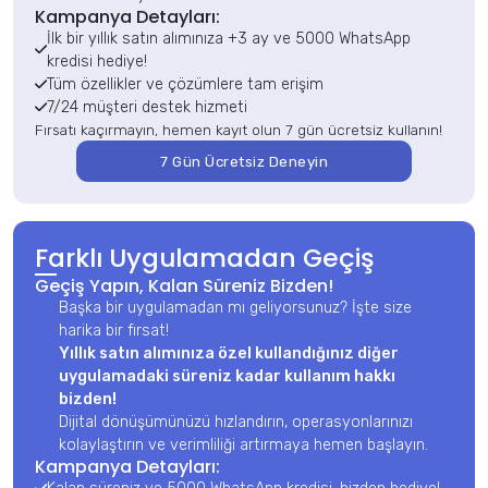
Kampanya Detayları:
İlk bir yıllık satın alımınıza +3 ay ve 5000 WhatsApp
kredisi hediye!
Tüm özellikler ve çözümlere tam erişim
7/24 müşteri destek hizmeti
Fırsatı kaçırmayın, hemen kayıt olun 7 gün ücretsiz kullanın!
7 Gün Ücretsiz Deneyin
Farklı Uygulamadan Geçiş
Geçiş Yapın, Kalan Süreniz Bizden!
Başka bir uygulamadan mı geliyorsunuz? İşte size
harika bir fırsat!
Yıllık satın alımınıza özel kullandığınız diğer
uygulamadaki süreniz kadar kullanım hakkı
bizden!
Dijital dönüşümünüzü hızlandırın, operasyonlarınızı
kolaylaştırın ve verimliliği artırmaya hemen başlayın.
Kampanya Detayları: