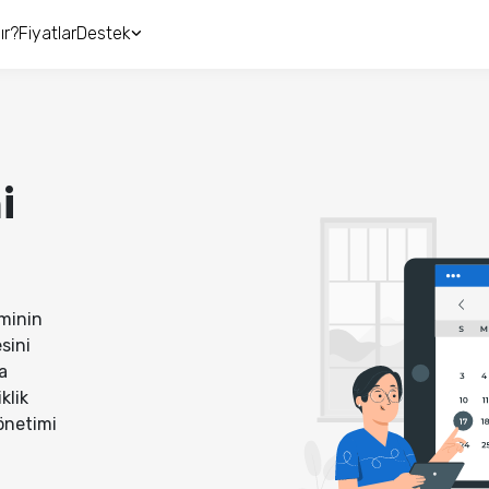
ır?
Fiyatlar
Destek
i
minin
sini
a
klik
yönetimi