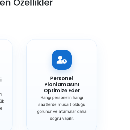
n Özellikler
Personel
i
Planlamasını
Optimize Eder
ı
Hangi personelin hangi
lük
saatlerde müsait olduğu
le
görünür ve atamalar daha
doğru yapılır.