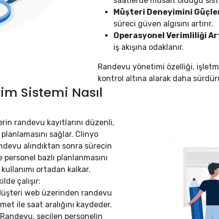
saatlerde müsait olduğu sis
Müşteri Deneyimini Güçlen
süreci güven algısını artırır.
Operasyonel Verimliliği Art
iş akışına odaklanır.
Randevu yönetimi özelliği, işle
kontrol altına alarak daha sürdürü
im Sistemi Nasıl
rin randevu kayıtlarını düzenli,
e planlamasını sağlar. Clinyo
andevu alındıktan sonra sürecin
e personel bazlı planlanmasını
ullanımı ortadan kalkar.
lde çalışır:
üşteri web üzerinden randevu
zmet ile saat aralığını kaydeder.
Randevu, seçilen personelin