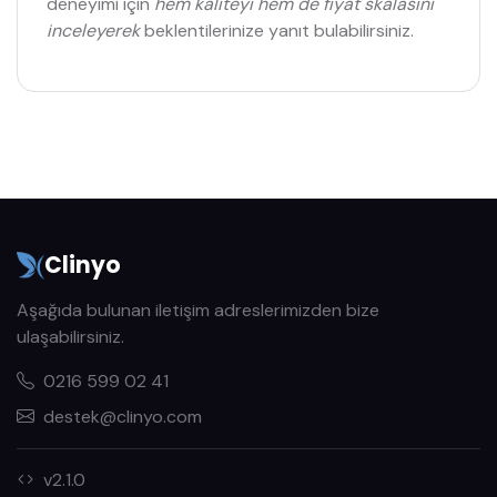
deneyimi için
hem kaliteyi hem de fiyat skalasını
inceleyerek
beklentilerinize yanıt bulabilirsiniz.
Clinyo
Aşağıda bulunan iletişim adreslerimizden bize
ulaşabilirsiniz.
0216 599 02 41
destek@clinyo.com
v2.1.0