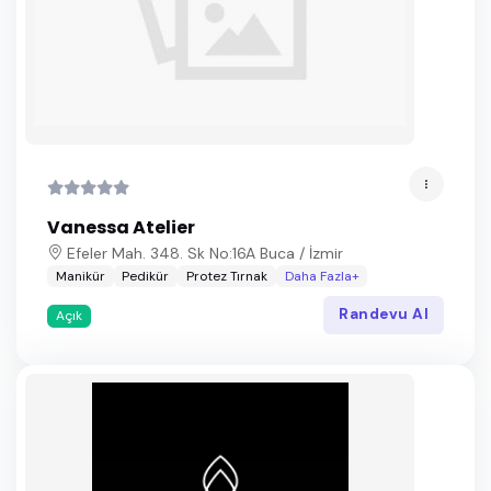
Vanessa Atelier
Efeler Mah. 348. Sk No:16A Buca / İzmir
Manikür
Pedikür
Protez Tırnak
Daha Fazla+
Randevu Al
Açık