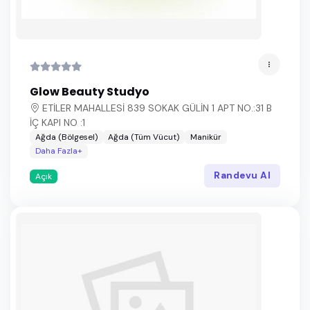
Glow Beauty Studyo
ETİLER MAHALLESİ 839 SOKAK GÜLİN 1 APT NO.:31 B
İÇ KAPI NO :1
Ağda (Bölgesel)
Ağda (Tüm Vücut)
Manikür
Daha Fazla+
Randevu Al
Açık