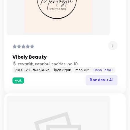
Vibely Beauty
zeytinlik, istanbul caddesi no 10
PROTEZ TIRNAK6075
İpek kirpik
manikür
Daha Fazla+
Randevu Al
Açık