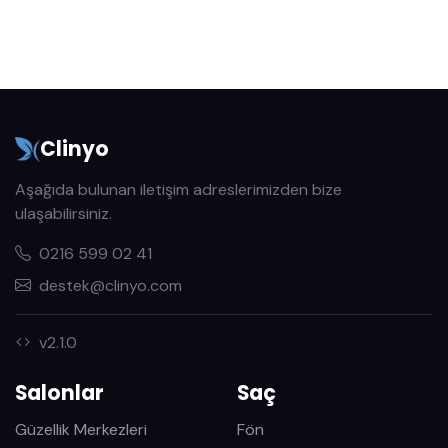
Clinyo
Aşağıda bulunan iletişim adreslerimizden bize
ulaşabilirsiniz.
0216 599 02 41
destek@clinyo.com
v2.1.0
Salonlar
Saç
Güzellik Merkezleri
Fön