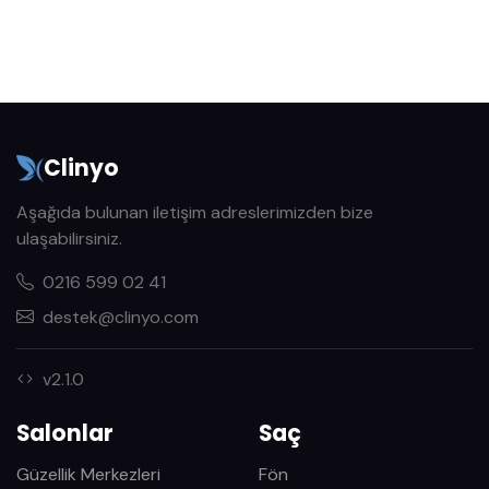
Clinyo
Aşağıda bulunan iletişim adreslerimizden bize
ulaşabilirsiniz.
0216 599 02 41
destek@clinyo.com
v2.1.0
Salonlar
Saç
Güzellik Merkezleri
Fön