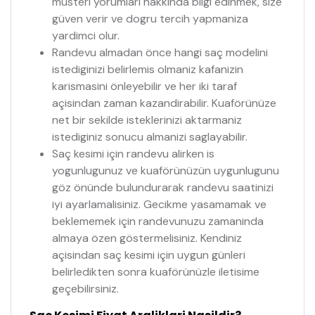
müsteri yorumlari hakkinda bilgi edinmek, size
güven verir ve dogru tercih yapmaniza
yardimci olur.
Randevu almadan önce hangi saç modelini
istediginizi belirlemis olmaniz kafanizin
karismasini önleyebilir ve her iki taraf
açisindan zaman kazandirabilir. Kuaförünüze
net bir sekilde isteklerinizi aktarmaniz
istediginiz sonucu almanizi saglayabilir.
Saç kesimi için randevu alirken is
yogunlugunuz ve kuaförünüzün uygunlugunu
göz önünde bulundurarak randevu saatinizi
iyi ayarlamalisiniz. Gecikme yasamamak ve
beklememek için randevunuzu zamaninda
almaya özen göstermelisiniz. Kendiniz
açisindan saç kesimi için uygun günleri
belirledikten sonra kuaförünüzle iletisime
geçebilirsiniz.