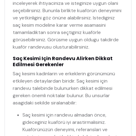
inceleyerek ihtiyaciniza ve isteginize uygun olani
seçebilirsiniz. Bununla birlikte kuaförün deneyimini
ve yetkinligini göz önüne alabilirsiniz. Istediginiz
saç kesim modeline karar verme asamasini
tamamladiktan sonra seçtiginiz kuaförle
görüsebilirsiniz. Görüsme uygun oldugu takdirde
kuaför randevusu olusturabilirsiniz.
Saç Kesimi Için Randevu Alirken Dikkat
Edilmesi Gerekenler
Saç kesimi kadinlarin ve erkeklerin görünümünü
etkileyen detaylardan biridir. Saç kesimi için
randevu talebinde bulunurken dikkat edilmesi
gereken önemli noktalar bulunur. Bu unsurlar
asagidaki sekilde siralanabilir:
Saç kesimi için randevu almadan önce,
gideceginiz kuaförü iyi arastirmalisiniz.
Kuaförünüzün deneyimi, referanslari ve