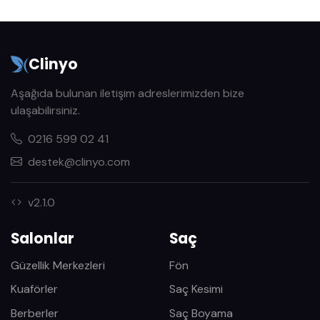
Clinyo
Aşağıda bulunan iletişim adreslerimizden bize
ulaşabilirsiniz.
0216 599 02 41
destek@clinyo.com
v2.1.0
Salonlar
Saç
Güzellik Merkezleri
Fön
Kuaförler
Saç Kesimi
Berberler
Saç Boyama