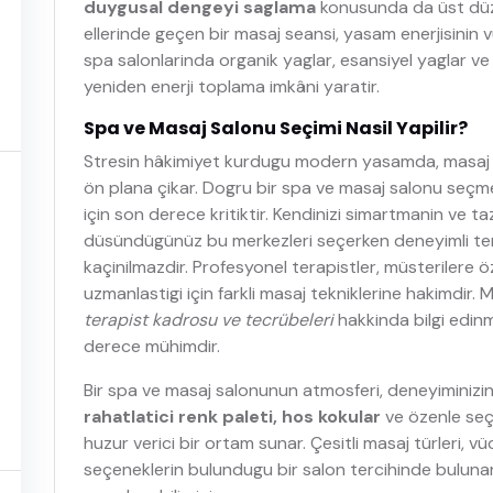
duygusal dengeyi saglama
konusunda da üst düze
ellerinde geçen bir masaj seansi, yasam enerjisinin
spa salonlarinda organik yaglar, esansiyel yaglar v
yeniden enerji toplama imkâni yaratir.
Spa ve Masaj Salonu Seçimi Nasil Yapilir?
Stresin hâkimiyet kurdugu modern yasamda, masaj ve
ön plana çikar. Dogru bir spa ve masaj salonu seçm
için son derece kritiktir. Kendinizi simartmanin ve ta
düsündügünüz bu merkezleri seçerken deneyimli terap
kaçinilmazdir. Profesyonel terapistler, müsterilere
uzmanlastigi için farkli masaj tekniklerine hakimdir. M
terapist kadrosu ve tecrübeleri
hakkinda bilgi edin
derece mühimdir.
Bir spa ve masaj salonunun atmosferi, deneyiminizin k
rahatlatici renk paleti, hos kokular
ve özenle seçi
huzur verici bir ortam sunar. Çesitli masaj türleri, v
seçeneklerin bulundugu bir salon tercihinde bulunara