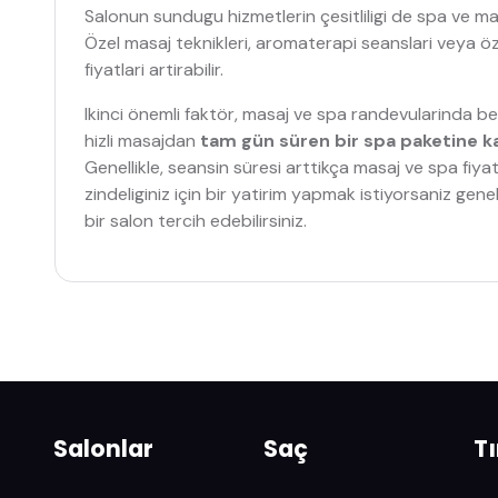
Salonun sundugu hizmetlerin çesitliligi de spa ve masa
Özel masaj teknikleri, aromaterapi seanslari veya öze
fiyatlari artirabilir.
Ikinci önemli faktör, masaj ve spa randevularinda beli
hizli masajdan
tam gün süren bir spa paketine 
Genellikle, seansin süresi arttikça masaj ve spa fiyatl
zindeliginiz için bir yatirim yapmak istiyorsaniz ge
bir salon tercih edebilirsiniz.
Salonlar
Saç
T