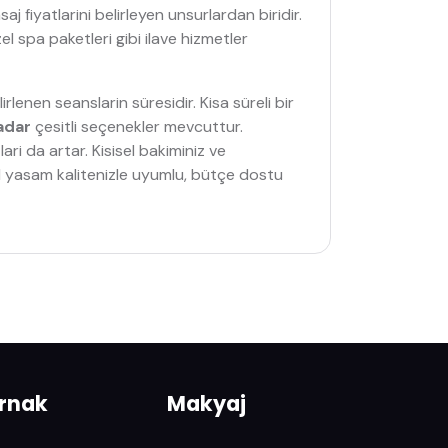
j fiyatlarini belirleyen unsurlardan biridir.
l spa paketleri gibi ilave hizmetler
rlenen seanslarin süresidir. Kisa süreli bir
kadar
çesitli seçenekler mevcuttur.
ari da artar. Kisisel bakiminiz ve
nel yasam kalitenizle uyumlu, bütçe dostu
ırnak
Makyaj