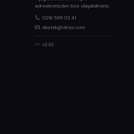
adreslerimizden bize ulaşabilirsiniz.
0216 599 02 41
destek@clinyo.com
v2.1.0