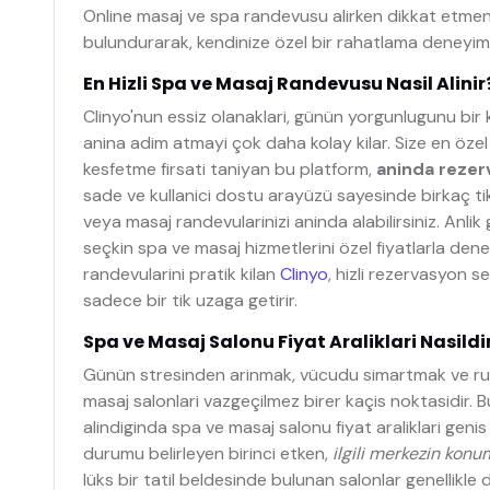
Online masaj ve spa randevusu alirken dikkat etme
bulundurarak, kendinize özel bir rahatlama deneyimi 
En Hizli Spa ve Masaj Randevusu Nasil Alinir
Clinyo'nun essiz olanaklari, günün yorgunlugunu bir
anina adim atmayi çok daha kolay kilar. Size en özel
kesfetme firsati taniyan bu platform,
aninda reze
sade ve kullanici dostu arayüzü sayesinde birkaç tikl
veya masaj randevularinizi aninda alabilirsiniz. Anli
seçkin spa ve masaj hizmetlerini özel fiyatlarla d
randevularini pratik kilan
Clinyo
, hizli rezervasyon se
sadece bir tik uzaga getirir.
Spa ve Masaj Salonu Fiyat Araliklari Nasildi
Günün stresinden arinmak, vücudu simartmak ve ruh
masaj salonlari vazgeçilmez birer kaçis noktasidir. B
alindiginda spa ve masaj salonu fiyat araliklari geni
durumu belirleyen birinci etken,
ilgili merkezin kon
lüks bir tatil beldesinde bulunan salonlar genellikle 