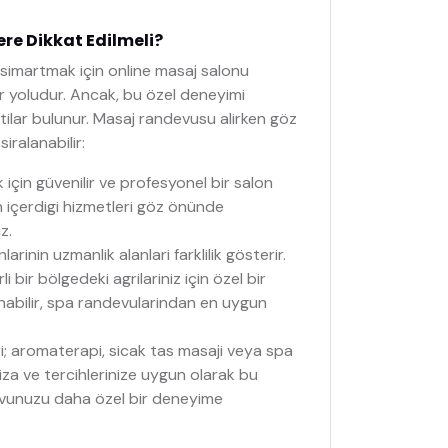
re Dikkat Edilmeli?
imartmak için online masaj salonu
r yoludur. Ancak, bu özel deneyimi
tilar bulunur. Masaj randevusu alirken göz
ralanabilir:
için güvenilir ve profesyonel bir salon
un içerdigi hizmetleri göz önünde
z.
arinin uzmanlik alanlari farklilik gösterir.
i bir bölgedeki agrilariniz için özel bir
unabilir, spa randevularindan en uygun
i; aromaterapi, sicak tas masaji veya spa
iniza ve tercihlerinize uygun olarak bu
devunuzu daha özel bir deneyime