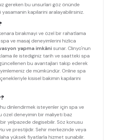
niz gereken bu unsurlari göz önünde
yasamanin kapilarini aralayabilirsiniz.
?
 kenara birakmayi ve özel bir rahatlama
 spa ve masaj deneyimlerini hizlica
rvasyon yapma imkâni
sunar. Clinyo'nun
ama ile istediginiz tarih ve saatteki spa
k güncellenen bu avantajlari takip ederek
eneyimlemeniz de mümkündür. Online spa
çenekleriyle kisisel bakimin kapilarini
r?
u dinlendirmek isteyenler için spa ve
u özel deneyimin bir maliyeti baz
s bir yelpazede degisebilir. Söz konusu
umu
ve prestijidir. Sehir merkezinde veya
daha yüksek fiyatlarla hizmet sunabilir.