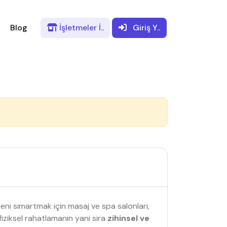
Blog
İşletmeler
İ..
Giriş
Y..
ni simartmak için masaj ve spa salonlari,
fiziksel rahatlamanin yani sira
zihinsel ve