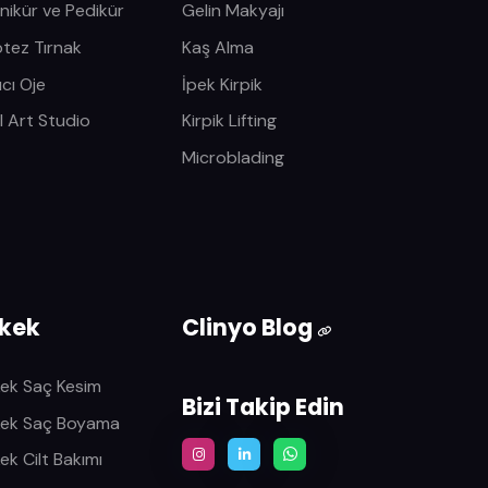
nikür ve Pedikür
Gelin Makyajı
otez Tırnak
Kaş Alma
ıcı Oje
İpek Kirpik
l Art Studio
Kirpik Lifting
Microblading
rkek
Clinyo Blog
kek Saç Kesim
Bizi Takip Edin
kek Saç Boyama
ek Cilt Bakımı