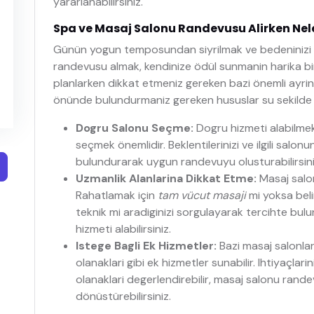
yararlanabilirsiniz.
Spa ve Masaj Salonu Randevusu Alirken Nele
Günün yogun temposundan siyrilmak ve bedeninizi s
randevusu almak, kendinize ödül sunmanin harika bi
planlarken dikkat etmeniz gereken bazi önemli ayrin
önünde bulundurmaniz gereken hususlar su sekilde si
Dogru Salonu Seçme:
Dogru hizmeti alabilmek 
seçmek önemlidir. Beklentilerinizi ve ilgili salon
bulundurarak uygun randevuyu olusturabilirsini
Uzmanlik Alanlarina Dikkat Etme:
Masaj salonl
Rahatlamak için
tam vücut masaji
mi yoksa belirl
teknik mi aradiginizi sorgulayarak tercihte bul
hizmeti alabilirsiniz.
Istege Bagli Ek Hizmetler:
Bazi masaj salonlar
olanaklari gibi ek hizmetler sunabilir. Ihtiyaçlar
olanaklari degerlendirebilir, masaj salonu ran
dönüstürebilirsiniz.