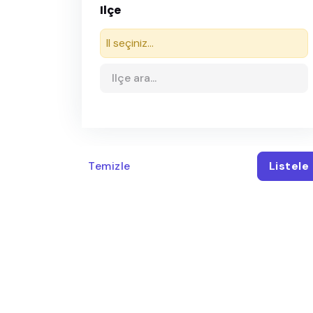
Ilçe
Il seçiniz...
Temizle
Listele