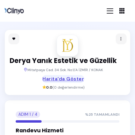
Derya Yanık Estetik ve Güzellik
Mitatpaşa Cad. 34 Sok. No:1/A İZMİR / KONAK
Harita'da Göster
0.0
(
0
değerlendirme)
ADIM
1
/
4
%
25
TAMAMLANDI
Randevu Hizmeti