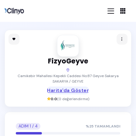
FizyoGeyve
Camikebir Mahallesi Kepekli Caddesi No:87 Geyve Sakarya
SAKARYA / GEYVE
Harita'da Göster
0.0
(
0
değerlendirme)
ADIM
1
/
4
%
25
TAMAMLANDI