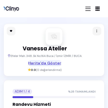
Vanessa Atelier
Efeler Mah. 348. Sk No:16A Buca / İzmir İZMİR / BUCA
Harita'da Göster
0.0
(
0
değerlendirme)
ADIM
1
/
4
%
25
TAMAMLANDI
Randevu Hizmeti