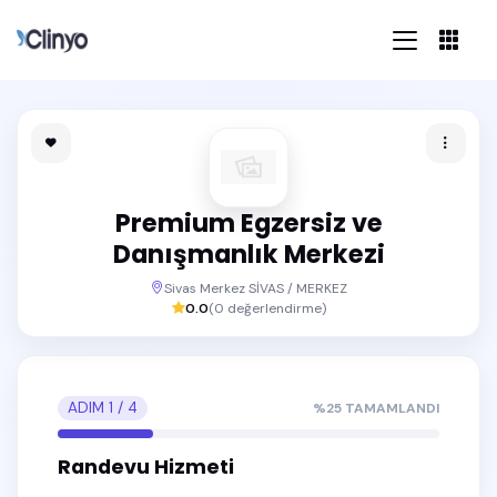
Premium Egzersiz ve
Danışmanlık Merkezi
Sivas Merkez SİVAS / MERKEZ
0.0
(
0
değerlendirme)
ADIM
1
/
4
%
25
TAMAMLANDI
Randevu Hizmeti