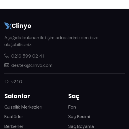
Clinyo
Aşağıda bulunan iletişim adreslerimizden bize
ulaşabilirsiniz.
0216 599 02 41
destek@clinyo.com
v2.1.0
Salonlar
Saç
Güzellik Merkezleri
Fön
Kuaförler
Saç Kesimi
Berberler
Saç Boyama