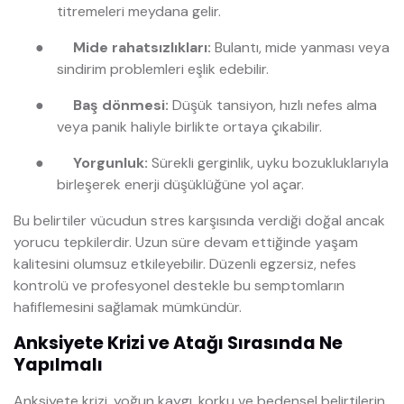
titremeleri meydana gelir.
●
Mide rahatsızlıkları:
Bulantı, mide yanması veya
sindirim problemleri eşlik edebilir.
●
Baş dönmesi:
Düşük tansiyon, hızlı nefes alma
veya panik haliyle birlikte ortaya çıkabilir.
●
Yorgunluk:
Sürekli gerginlik, uyku bozukluklarıyla
birleşerek enerji düşüklüğüne yol açar.
Bu belirtiler vücudun stres karşısında verdiği doğal ancak
yorucu tepkilerdir. Uzun süre devam ettiğinde yaşam
kalitesini olumsuz etkileyebilir. Düzenli egzersiz, nefes
kontrolü ve profesyonel destekle bu semptomların
hafiflemesini sağlamak mümkündür.
Anksiyete Krizi ve Atağı Sırasında Ne
Yapılmalı
Anksiyete krizi, yoğun kaygı, korku ve bedensel belirtilerin