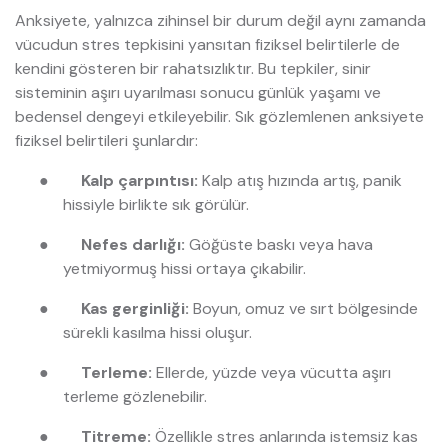
Anksiyete, yalnızca zihinsel bir durum değil aynı zamanda
vücudun stres tepkisini yansıtan fiziksel belirtilerle de
kendini gösteren bir rahatsızlıktır. Bu tepkiler, sinir
sisteminin aşırı uyarılması sonucu günlük yaşamı ve
bedensel dengeyi etkileyebilir. Sık gözlemlenen anksiyete
fiziksel belirtileri şunlardır:
●
Kalp çarpıntısı:
Kalp atış hızında artış, panik
hissiyle birlikte sık görülür.
●
Nefes darlığı:
Göğüste baskı veya hava
yetmiyormuş hissi ortaya çıkabilir.
●
Kas gerginliği:
Boyun, omuz ve sırt bölgesinde
sürekli kasılma hissi oluşur.
●
Terleme:
Ellerde, yüzde veya vücutta aşırı
terleme gözlenebilir.
●
Titreme:
Özellikle stres anlarında istemsiz kas