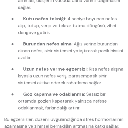
alınması, oksijenin vücuda daha verimli dağılmasını
sağlar.
●
Kutu nefes tekniği:
4 saniye boyunca nefes
alıp, tutup, verip ve tekrar tutma döngüsü, zihni
dengeye getirir.
●
Burundan nefes alma:
Ağız yerine burundan
alınan nefes, sinir sistemini yatıştırarak panik hissini
azaltır.
●
Uzun nefes verme egzersizi:
Kısa nefes alışına
kıyasla uzun nefes veriş, parasempatik sinir
sistemini aktive ederek rahatlama sağlar.
●
Göz kapama ve odaklanma:
Sessiz bir
ortamda gözleri kapatarak yalnızca nefese
odaklanmak, farkındalığı artırır.
Bu egzersizler, düzenli uygulandığında stres hormonlarının
azalmasına ve zihinsel berraklığın artmasına katkı sağlar.