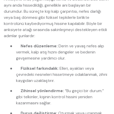
aynı anda hissedildiği, genellikle ani başlayan bir
durumdur. Bu süreçte kişi kalp çarpıntısı, nefes darlığı
veya baş dönmesi gibi fiziksel tepkilerle birlikte
kontrolünü kaybediyormuş hissine kapılabilir. Böyle bir
anksiyete atağı sırasında sakinleşmeyi destekleyen etkili
adımlar şunlardır:
●
Nefes düzenleme:
Derin ve yavaş nefes alıp
vermek, kalp atış hızını dengeler ve bedenin
gevşemesine yardımcı olur.
●
Fiziksel farkındalık:
Elleri, ayakları veya
çevredeki nesneleri hissetmeye odaklanmak, zihni
kaygıdan uzaklaştırır.
●
Zihinsel yönlendirme:
“Bu geçici bir durum.”
gibi telkinler, kişinin kontrol hissini yeniden
kazanmasını sağlar.
●
Duruş değiştirme:
Oturmak veya uzanmak,