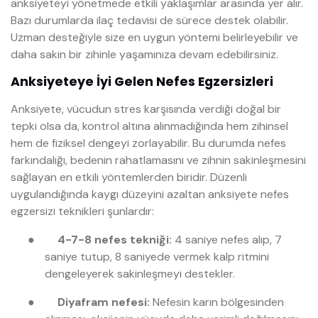
anksiyeteyi yönetmede etkili yaklaşımlar arasında yer alır.
Bazı durumlarda ilaç tedavisi de sürece destek olabilir.
Uzman desteğiyle size en uygun yöntemi belirleyebilir ve
daha sakin bir zihinle yaşamınıza devam edebilirsiniz.
Anksiyeteye İyi Gelen Nefes Egzersizleri
Anksiyete, vücudun stres karşısında verdiği doğal bir
tepki olsa da, kontrol altına alınmadığında hem zihinsel
hem de fiziksel dengeyi zorlayabilir. Bu durumda nefes
farkındalığı, bedenin rahatlamasını ve zihnin sakinleşmesini
sağlayan en etkili yöntemlerden biridir. Düzenli
uygulandığında kaygı düzeyini azaltan anksiyete nefes
egzersizi teknikleri şunlardır:
●
4-7-8 nefes tekniği:
4 saniye nefes alıp, 7
saniye tutup, 8 saniyede vermek kalp ritmini
dengeleyerek sakinleşmeyi destekler.
●
Diyafram nefesi:
Nefesin karın bölgesinden