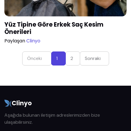
Yüz Tipine Göre Erkek Saç Kesim
Önerileri
Paylaşan
Clinyo
Önceki
1
2
Sonraki
Clinyo
Aşağıda bulunan iletişim adreslerimizden bize
ulaşabilirsiniz.