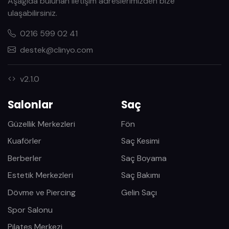
Aşağıda bulunan iletişim adreslerimizden bize
ulaşabilirsiniz.
0216 599 02 41
destek@clinyo.com
v2.1.0
Salonlar
Saç
Güzellik Merkezleri
Fön
Kuaförler
Saç Kesimi
Berberler
Saç Boyama
Estetik Merkezleri
Saç Bakımı
Dövme ve Piercing
Gelin Saçı
Spor Salonu
Pilates Merkezi