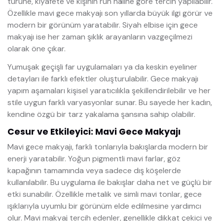
türüne, kıyafete ve kişinin ruh hâline göre tercih yapılabilir.
Özellikle mavi gece makyajı son yıllarda büyük ilgi görür ve
modern bir görünüm yaratabilir. Siyah elbise için gece
makyajı ise her zaman şıklık arayanların vazgeçilmezi
olarak öne çıkar.
Yumuşak geçişli far uygulamaları ya da keskin eyeliner
detayları ile farklı efektler oluşturulabilir. Gece makyajı
yapım aşamaları kişisel yaratıcılıkla şekillendirilebilir ve her
stile uygun farklı varyasyonlar sunar. Bu sayede her kadın,
kendine özgü bir tarz yakalama şansına sahip olabilir.
Cesur ve Etkileyici: Mavi Gece Makyajı
Mavi gece makyajı, farklı tonlarıyla bakışlarda modern bir
enerji yaratabilir. Yoğun pigmentli mavi farlar, göz
kapağının tamamında veya sadece dış köşelerde
kullanılabilir. Bu uygulama ile bakışlar daha net ve güçlü bir
etki sunabilir. Özellikle metalik ve simli mavi tonlar, gece
ışıklarıyla uyumlu bir görünüm elde edilmesine yardımcı
olur. Mavi makyaj tercih edenler, genellikle dikkat çekici ve