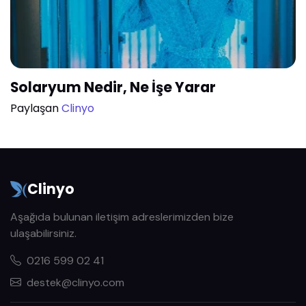
Solaryum Nedir, Ne İşe Yarar
Paylaşan
Clinyo
Clinyo
Aşağıda bulunan iletişim adreslerimizden bize
ulaşabilirsiniz.
0216 599 02 41
destek@clinyo.com