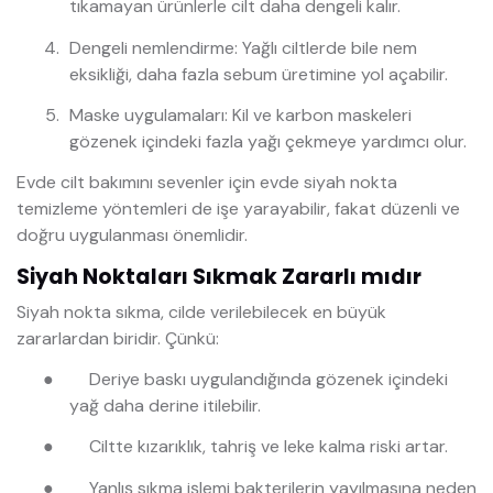
tıkamayan ürünlerle cilt daha dengeli kalır.
Dengeli nemlendirme: Yağlı ciltlerde bile nem
eksikliği, daha fazla sebum üretimine yol açabilir.
Maske uygulamaları: Kil ve karbon maskeleri
gözenek içindeki fazla yağı çekmeye yardımcı olur.
Evde cilt bakımını sevenler için evde siyah nokta
temizleme yöntemleri de işe yarayabilir, fakat düzenli ve
doğru uygulanması önemlidir.
Siyah Noktaları Sıkmak Zararlı mıdır
Siyah nokta sıkma, cilde verilebilecek en büyük
zararlardan biridir. Çünkü:
●
Deriye baskı uygulandığında gözenek içindeki
yağ daha derine itilebilir.
●
Ciltte kızarıklık, tahriş ve leke kalma riski artar.
●
Yanlış sıkma işlemi bakterilerin yayılmasına neden