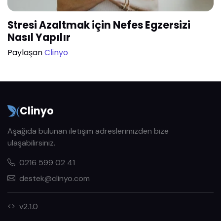
Stresi Azaltmak için Nefes Egzersizi
Nasıl Yapılır
Paylaşan
Clinyo
Clinyo
Aşağıda bulunan iletişim adreslerimizden bize
ulaşabilirsiniz.
0216 599 02 41
destek@clinyo.com
v2.1.0