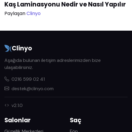
Kaş Laminasyonu Nedir ve Nasıl Yapılır
Paylaşan
Clinyo
Clinyo
Aşağıda bulunan iletişim adreslerimizden bize
ulaşabilirsiniz.
0216 599 02 41
destek@clinyo.com
v2.1.0
Salonlar
Saç
Güzellik Merkezleri
Fön