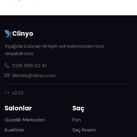
Clinyo
Aşağıda bulunan iletişim adreslerimizden bize
ulaşabilirsiniz.
0216 599 02 41
destek@clinyo.com
v2.1.0
Salonlar
Saç
Güzellik Merkezleri
Fön
Kuaförler
Saç Kesimi