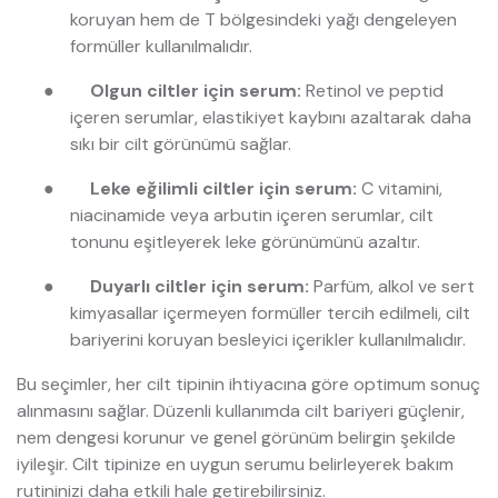
koruyan hem de T bölgesindeki yağı dengeleyen
formüller kullanılmalıdır.
●
Olgun ciltler için serum:
Retinol ve peptid
içeren serumlar, elastikiyet kaybını azaltarak daha
sıkı bir cilt görünümü sağlar.
●
Leke eğilimli ciltler için serum:
C vitamini,
niacinamide veya arbutin içeren serumlar, cilt
tonunu eşitleyerek leke görünümünü azaltır.
●
Duyarlı ciltler için serum:
Parfüm, alkol ve sert
kimyasallar içermeyen formüller tercih edilmeli, cilt
bariyerini koruyan besleyici içerikler kullanılmalıdır.
Bu seçimler, her cilt tipinin ihtiyacına göre optimum sonuç
alınmasını sağlar. Düzenli kullanımda cilt bariyeri güçlenir,
nem dengesi korunur ve genel görünüm belirgin şekilde
iyileşir. Cilt tipinize en uygun serumu belirleyerek bakım
rutininizi daha etkili hale getirebilirsiniz.