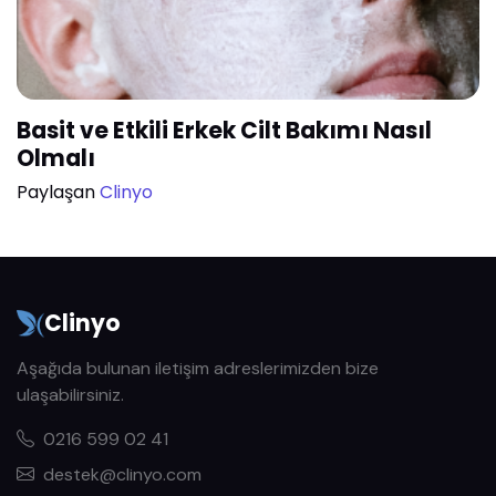
Basit ve Etkili Erkek Cilt Bakımı Nasıl
Olmalı
Paylaşan
Clinyo
Clinyo
Aşağıda bulunan iletişim adreslerimizden bize
ulaşabilirsiniz.
0216 599 02 41
destek@clinyo.com