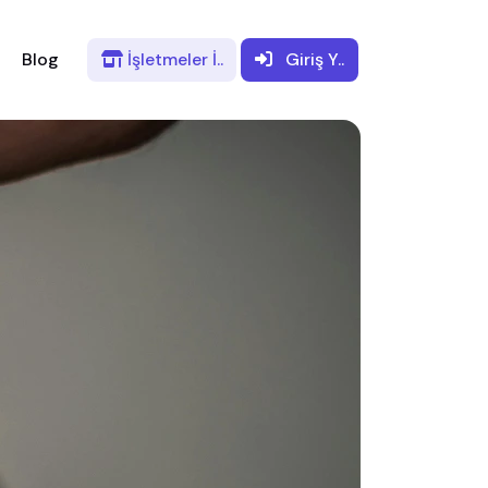
Blog
İşletmeler
İ..
Giriş
Y..