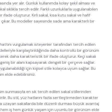
asında yer alır. Günlük kullanımda kolay şekil alması ve
 sıklıkla tercih edilir. Farklı uzunluklarla uygulanabilen
fade oluşturur. Kirli sakal, kısa kutu sakal ve hafif
e çıkar. Bu modeller sayesinde sade ama karakterli bir
e hattını vurgulamak isteyenler tarafından tercih edilen
odelleriyle karşılaştırıldığında daha kontrollü bir görünüm
kerek daha karakteristik bir ifade oluşturur. Keçi sakalı
geniş bir alanı kapsayarak dengeli bir çerçeve sağlar.
ulanabildiği için kişisel stile kolayca uyum sağlar. Bu
elde edebilirsiniz.
üm sunmasıyla en sık tercih edilen sakal stillerinden
irilir. Bu stil, yüz hatlarını fazla sertleştirmeden karakter
la uzayan sakallarda bile düzenli durması büyük avantaj
a hem iş hem günlük yaşam için uyumlu bir görünüm elde