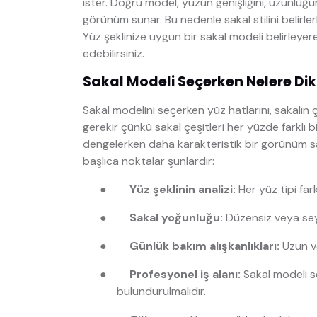
ister. Doğru model, yüzün genişliğini, uzunluğu
görünüm sunar. Bu nedenle sakal stilini belirle
Yüz şeklinize uygun bir sakal modeli belirleye
edebilirsiniz.
Sakal Modeli Seçerken Nelere Dik
Sakal modelini seçerken yüz hatlarını, sakalın 
gerekir çünkü sakal çeşitleri her yüzde farklı b
dengelerken daha karakteristik bir görünüm sa
başlıca noktalar şunlardır:
●
Yüz şeklinin analizi:
Her yüz tipi far
●
Sakal yoğunluğu:
Düzensiz veya seyr
●
Günlük bakım alışkanlıkları:
Uzun ve
●
Profesyonel iş alanı:
Sakal modeli s
bulundurulmalıdır.