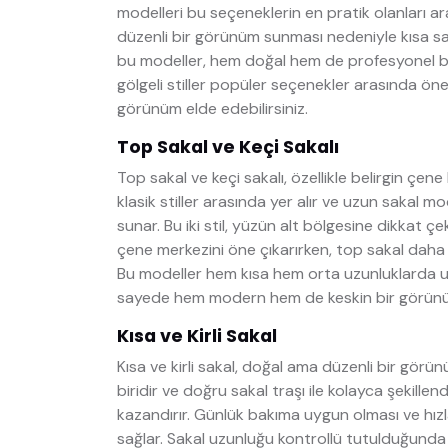
modelleri bu seçeneklerin en pratik olanları ar
düzenli bir görünüm sunması nedeniyle kısa sakal
bu modeller, hem doğal hem de profesyonel bir i
gölgeli stiller popüler seçenekler arasında ön
görünüm elde edebilirsiniz.
Top Sakal ve Keçi Sakalı
Top sakal ve keçi sakalı, özellikle belirgin çen
klasik stiller arasında yer alır ve uzun sakal m
sunar. Bu iki stil, yüzün alt bölgesine dikkat çe
çene merkezini öne çıkarırken, top sakal daha 
Bu modeller hem kısa hem orta uzunluklarda uyg
sayede hem modern hem de keskin bir görünüm 
Kısa ve Kirli Sakal
Kısa ve kirli sakal, doğal ama düzenli bir görün
biridir ve doğru sakal traşı ile kolayca şekillend
kazandırır. Günlük bakıma uygun olması ve hız
sağlar. Sakal uzunluğu kontrollü tutulduğund