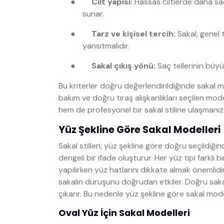
●
Cilt yapısı:
Hassas ciltlerde daha sad
sunar.
●
Tarz ve kişisel tercih:
Sakal, genel 
yansıtmalıdır.
●
Sakal çıkış yönü:
Saç tellerinin büy
Bu kriterler doğru değerlendirildiğinde sakal m
bakım ve doğru tıraş alışkanlıkları seçilen mod
hem de profesyonel bir sakal stiline ulaşmanız
Yüz Şekline Göre Sakal Modelleri
Sakal stilleri, yüz şekline göre doğru seçildiğ
dengeli bir ifade oluşturur. Her yüz tipi farklı
yapılırken yüz hatlarını dikkate almak önemlidir
sakalın duruşunu doğrudan etkiler. Doğru sakal 
çıkarır. Bu nedenle yüz şekline göre sakal mode
Oval Yüz İçin Sakal Modelleri