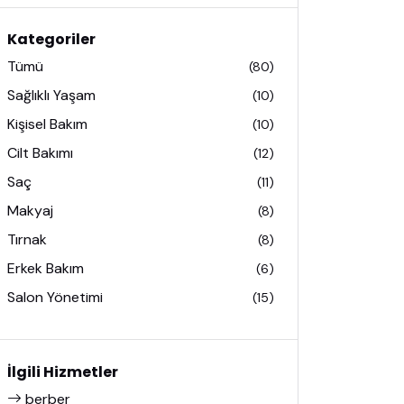
Kategoriler
Tümü
(
80
)
Sağlıklı Yaşam
(
10
)
Kişisel Bakım
(
10
)
Cilt Bakımı
(
12
)
Saç
(
11
)
Makyaj
(
8
)
Tırnak
(
8
)
Erkek Bakım
(
6
)
Salon Yönetimi
(
15
)
İlgili Hizmetler
berber