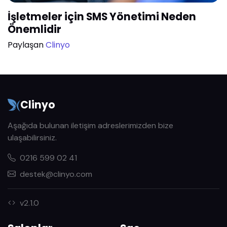
İşletmeler için SMS Yönetimi Neden
Önemlidir
Paylaşan
Clinyo
Clinyo
Aşağıda bulunan iletişim adreslerimizden bize
ulaşabilirsiniz.
0216 599 02 41
destek@clinyo.com
v2.1.0