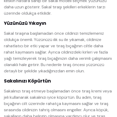
keskin hatlara sahip bir sakal modeli seçmek yüzünüzü
daha uzun gösterir. Sakal tıraşı şekilleri erkeklerin tarzı
üzerinde oldukça etkilidir.
Yüzünüzü Yıkayın
Sakal tıraşına başlamadan önce cildinizi temizlemeniz
oldukça önemli. Yüzünüzü ılık su ile yıkamak, cildinize
rahatlatıcı bir etki yapar ve tıraş bıçağının ciltle daha
rahat kaymasını sağlar. Ayrıca cildinizdeki kirleri ve fazla
yağı temizleyerek tıraş bıçağınızın daha verimli çalışmasını
olanaklı hale getirir. Bu nedenle tıraş öncesi yüzünüzü
detaylı bir şekilde yıkadığınızdan emin olun.
Sakalınızı Köpürtün
Sakalınızı tıraş etmeye başlamadan önce tıraş kremi veya
jeli kullanarak sakalınızı iyice köpürtün. Bu adım, tıraş
bıçağının cilt üzerinde rahatça kaymasını sağlar ve tıraş
sırasında cildinizin tahriş olmasını engeller. Ayrıca köpük,
sakalların daha belirgin olmasına yardımcı olur ve tıraş