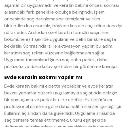
aşamalı bir uygulamadır ve keratin bakımı öncesi sonrası
arasındaki fark genellikle oldukça belirgindir. İşlem
öncesinde saç derinlemesine temizlenir ve tüm
birikintilerden arındırılır, böylece keratin saç teline daha iyi
nüfuz eder. Ardından özel keratin formülü saçın her
bölümüne eşit şekilde uygulanır ve belirli bir süre saçta
bekletilir. Sonrasında ısı ile aktivasyon yapılır; bu adım
keratinin saç telinin yüzeyine bağlanmasını sağlar.
Uygulama tamamlandığında saç daha parlak, daha
pürüzsüz ve daha kolay şekil alan bir görünüme kavuşur.
Evde Keratin Bakımı Yapılır mı
Evde keratin bakımı elbette yapılabilir ve evde keratin
bakımı yapanlar düzenli uygulamayla saçlarında belirgin
bir yumuşama ve parlaklık elde edebilir. Ev tipi ürünler
profesyonel ürünlere göre daha hafif formüller içerdiği için
kullanım açısından daha güvenlidir. Uygulama sırasında
saç derisine temas ettirmemek, ürünü eşit şekilde
dağıtmak ve talimatlara uygun sıcaklıkta ısı kullanmak