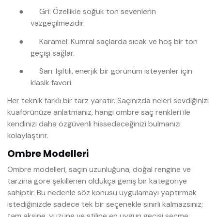
●
Gri: Özellikle soğuk ton sevenlerin
vazgeçilmezidir.
●
Karamel: Kumral saçlarda sıcak ve hoş bir ton
geçişi sağlar.
●
Sarı: Işıltılı, enerjik bir görünüm isteyenler için
klasik favori.
Her teknik farklı bir tarz yaratır. Saçınızda neleri sevdiğinizi
kuaförünüze anlatmanız, hangi ombre saç renkleri ile
kendinizi daha özgüvenli hissedeceğinizi bulmanızı
kolaylaştırır.
Ombre Modelleri
Ombre modelleri, saçın uzunluğuna, doğal rengine ve
tarzına göre şekillenen oldukça geniş bir kategoriye
sahiptir. Bu nedenle söz konusu uygulamayı yaptırmak
istediğinizde sadece tek bir seçenekle sınırlı kalmazsınız;
tam aksine, yüzüne ve stiline en uygun geçişi seçme