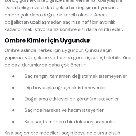
sonuç görmek istediğinize karar vermenizi kolaylaştırır.
Daha belirgin ve dikkat çekici bir değişim istiyorsanız
ombre çok daha doğru bir tercih olabilir. Ancak
doğallıktan uzaklaşmadan saçınıza hafif bir aydınlık
kazandırmak istiyorsanız sombre sizi daha mutlu eder.
Ombre Kimler İçin Uygundur
Ombre aslında herkes için uygundur. Çünkü saçın
yapısına, yüz şekline ve tarzına göre kişiselleştirilebilir. Yine
de bazı durumlarda daha çok önerilir:
●
Saç rengini tamamen değiştirmek istemeyenler
●
Dip boyasıyla uğraşmak istemeyenler
●
Doğal ama etkileyici bir görünüm isteyenler
●
Saçında hareket ve hacim isteyenler
●
Kısa saçta modern bir dokunuş arayanlar
Kısa saç ombre modelleri, saçın boyu ne olursa olsun