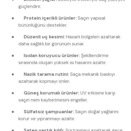
güçlendirir.
●
Protein içerikli ürünler:
Saçın yapısal
bütünlüğünü destekler.
●
Düzenli uç kesimi:
Hasarlı bölgeleri azaltarak
daha sağlıklı bir görünüm sunar.
●
Isıdan koruyucu ürünler:
Şekillendirme
sırasında oluşan yüksek ısı hasarını azaltır.
●
Nazik tarama rutini:
Saça mekanik baskıyı
azaltarak kopmayı önler.
●
Güneş korumalı ürünler:
UV etkisine karşı
saçın nem kaybetmesini engeller.
●
Sülfatsız şampuanlar:
Saçın doğal yağlarını
korur ve yıpranmayı azaltır.
●
Saten yastık kılıfı:
Sürtünmeyi azaltarak gece