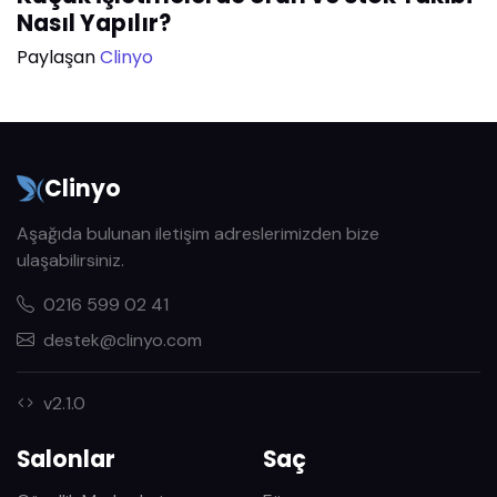
Nasıl Yapılır?
Paylaşan
Clinyo
Clinyo
Aşağıda bulunan iletişim adreslerimizden bize
ulaşabilirsiniz.
0216 599 02 41
destek@clinyo.com
v2.1.0
Salonlar
Saç