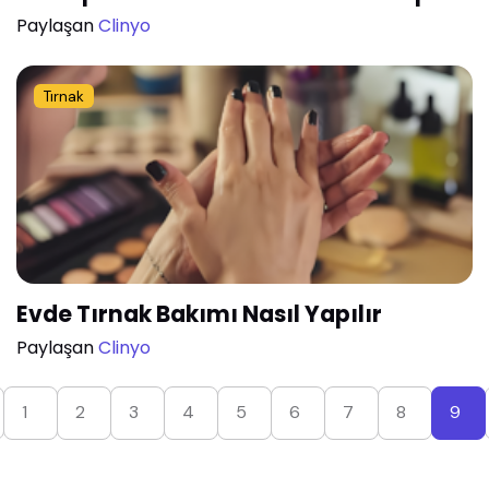
Paylaşan
Clinyo
Tırnak
Evde Tırnak Bakımı Nasıl Yapılır
Paylaşan
Clinyo
1
2
3
4
5
6
7
8
9