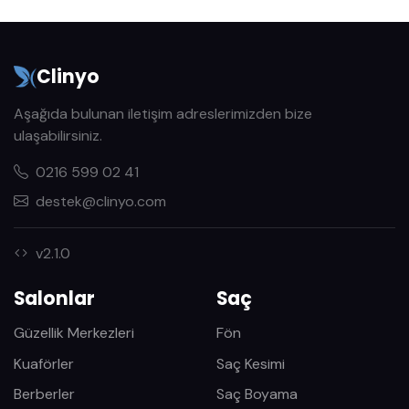
Clinyo
Aşağıda bulunan iletişim adreslerimizden bize
ulaşabilirsiniz.
0216 599 02 41
destek@clinyo.com
v2.1.0
Salonlar
Saç
Güzellik Merkezleri
Fön
Kuaförler
Saç Kesimi
Berberler
Saç Boyama