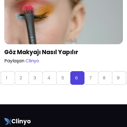
Göz Makyajı Nasıl Yapılır
Paylaşan
Clinyo
1
2
3
4
5
6
7
8
9
Clinyo