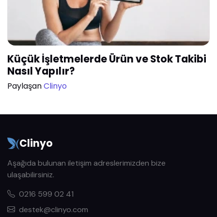
Küçük İşletmelerde Ürün ve Stok Takibi
Nasıl Yapılır?
Paylaşan
Clinyo
Clinyo
Aşağıda bulunan iletişim adreslerimizden bize
ulaşabilirsiniz.
0216 599 02 41
destek@clinyo.com