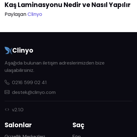
Kaş Laminasyonu Nedir ve Nasıl Yapılır
Paylaşan
Clinyo
Clinyo
Aşağıda bulunan iletişim adreslerimizden bize
ulaşabilirsiniz.
0216 599 02 41
destek@clinyo.com
v2.1.0
Salonlar
Saç
Güzellik Merkezleri
Fön