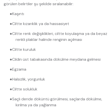
görülen belirtiler şu şekilde sıralanabilir:
●
Kaşıntı
●
Ciltte kızarıklık ya da hassasiyet
●
Ciltte renk değişiklikleri, ciltte koyulaşma ya da beyaz
renkli plaklar halinde renginin açılması
●
Ciltte kuruluk
●
Cildin üst tabakasında dökülme meydana gelmesi
●
Egzama
●
Halsizlik, yorgunluk
●
Ciltte solukluk
●
Saçlı deride döküntü görülmesi, saçlarda dökülme,
kırılma ya da yağlanma